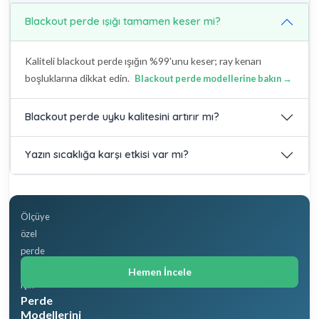
Blackout perde ışığı tamamen keser mi?
Kaliteli blackout perde ışığın %99'unu keser; ray kenarı
boşluklarına dikkat edin.
Blackout perde modellerine bakın →
Blackout perde uyku kalitesini artırır mı?
Yazın sıcaklığa karşı etkisi var mı?
Ölçüye
özel
perde
çeşitleri
Hemen İncele
için
Perde
Modellerini