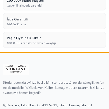
100.000+ Mutlu Müşteri
Güvenilir alışveriş garantisi
İade Garantili
14 Gün Süre İle
Peşin Fiyatina 3 Taksit
10.000 TL+ siparislerde odeme kolayligi
Storlant.com’da evinize özel dikim stor perde, tül perde, güneşlik ve fon
perde modelleri sizi bekliyor. Kaliteli kumaş, modern tasarım, hızlı kargo
avantajıyla hemen keşfedin
Oruçreis, Tekstilkent Cd A11 No11, 34235 Esenler/İstanbul