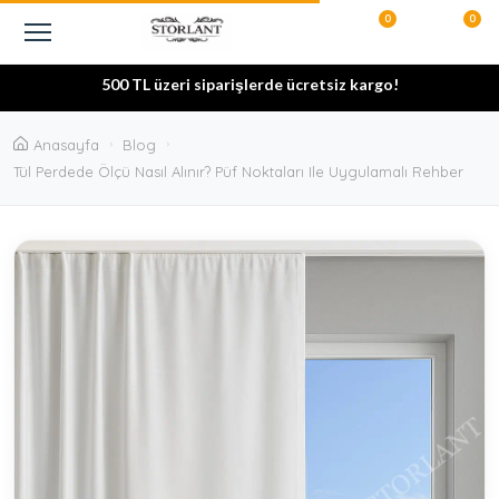
0
0
500 TL üzeri siparişlerde ücretsiz kargo!
Şeffaf alışveriş! Siparişlerinizi “Hesabım” bölümünden anlık olarak
Anasayfa
Blog
Özel ölçü imkânı! İstediğiniz en ve boy ölçülerinde sipariş
takip edebilirsiniz.
Tül Perdede Ölçü Nasıl Alınır? Püf Noktaları Ile Uygulamalı Rehber
10.000 TL üzeri alışverişlerde peşin fiyatına 3 taksit fırsatı!
verebilirsiniz.
Çok al, az öde! Kampanyası sepette sizi bekliyor.
10.000 TL ve üzeri siparişlerde Peşin Fiyatına 3 Taksit
%100 Güvenli Alışveriş! Ödeme bilgileriniz şifrelenerek korunur.
Kaliteli kumaş ve orijinal pile garantisi! Uzun ömürlü kullanım
Gizlilik Önceliğimiz! Kişisel verileriniz güvende.
Hızlı ve Güvenli Kargo! Sizlere özel hazırlanan siparişleriniz en kısa
sunar, tüm ürünlerimiz faturalıdır.
7/24 müşteri desteği! Sorularınız için WhatsApp’tan bize her
sürede kapınızda.
zaman ulaşabilirsiniz.