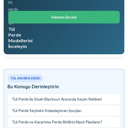
tül
perde
çeşitleri
Hemen İncele
için
Tül
Perde
Modellerini
İnceleyin
TÜL REHBER SERISI
Bu Konuyu Derinleştirin
Tül Perde ile Siyah Blackout Arasında Seçim Rehberi
Tül Perde Seçimini Kolaylaştıran İpuçları
Tül Perde ve Karartma Perde Birlikte Nasıl Planlanır?