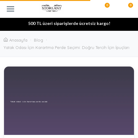
0
0
500 TL üzeri siparişlerde ücretsiz kargo!
Şeffaf alışveriş! Siparişlerinizi “Hesabım” bölümünden anlık olarak
Anasayfa
Blog
Özel ölçü imkânı! İstediğiniz en ve boy ölçülerinde sipariş
takip edebilirsiniz.
Yatak Odası İçin Karartma Perde Seçimi: Doğru Tercih İçin İpuçları
10.000 TL üzeri alışverişlerde peşin fiyatına 3 taksit fırsatı!
verebilirsiniz.
Çok al, az öde! Kampanyası sepette sizi bekliyor.
10.000 TL ve üzeri siparişlerde Peşin Fiyatına 3 Taksit
%100 Güvenli Alışveriş! Ödeme bilgileriniz şifrelenerek korunur.
Kaliteli kumaş ve orijinal pile garantisi! Uzun ömürlü kullanım
Gizlilik Önceliğimiz! Kişisel verileriniz güvende.
Hızlı ve Güvenli Kargo! Sizlere özel hazırlanan siparişleriniz en kısa
sunar, tüm ürünlerimiz faturalıdır.
7/24 müşteri desteği! Sorularınız için WhatsApp’tan bize her
sürede kapınızda.
zaman ulaşabilirsiniz.