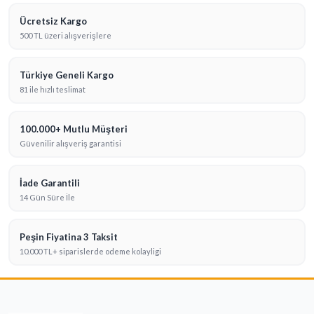
Ücretsiz Kargo
500 TL üzeri alışverişlere
Türkiye Geneli Kargo
81 ile hızlı teslimat
100.000+ Mutlu Müşteri
Güvenilir alışveriş garantisi
İade Garantili
14 Gün Süre İle
Peşin Fiyatina 3 Taksit
10.000 TL+ siparislerde odeme kolayligi