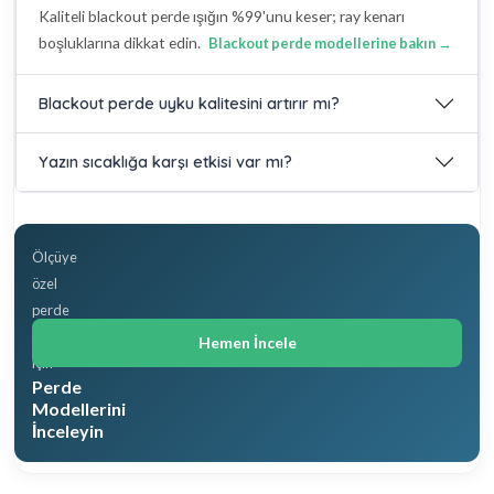
Kaliteli blackout perde ışığın %99'unu keser; ray kenarı
boşluklarına dikkat edin.
Blackout perde modellerine bakın →
Blackout perde uyku kalitesini artırır mı?
Yazın sıcaklığa karşı etkisi var mı?
Ölçüye
özel
perde
çeşitleri
Hemen İncele
için
Perde
Modellerini
İnceleyin