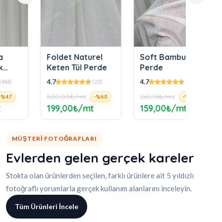
Foldet Naturel
Soft Bambu Tül
Şantu
Keten Tül Perde
Perde
Tül P
4.7
4.7
4.9
(23)
(1.072)
500,00₺/mt
268,16₺/mt
243,78
-%60
-%40
199,00₺/mt
159,00₺/mt
189,
MÜŞTERI FOTOĞRAFLARI
Evlerden gelen gerçek kareler
Stokta olan ürünlerden seçilen, farklı ürünlere ait 5 yıldızlı
fotoğraflı yorumlarla gerçek kullanım alanlarını inceleyin.
Tüm Ürünleri İncele