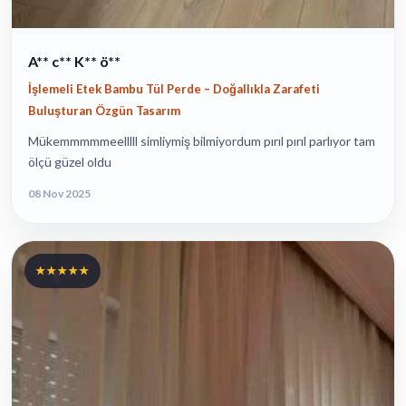
A** c** K** ö**
İşlemeli Etek Bambu Tül Perde – Doğallıkla Zarafeti
Buluşturan Özgün Tasarım
Mükemmmmmeelllll simliymiş bilmiyordum pırıl pırıl parlıyor tam
ölçü güzel oldu
08 Nov 2025
★★★★★