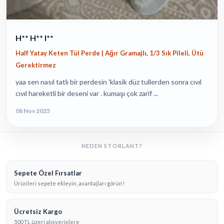
H** H** I**
Half Yatay Keten Tül Perde | Ağır Gramajlı, 1/3 Sık Pileli, Ütü
Gerektirmez
yaa sen nasıl tatlı bir perdesin 'klasik düz tullerden sonra cıvıl
cıvıl hareketli bir deseni var . kumaşı çok zarif ...
08 Nov 2025
NEDEN STORLANT?
Sepete Özel Fırsatlar
Ürünleri sepete ekleyin, avantajları görün!
Ücretsiz Kargo
500 TL üzeri alışverişlere