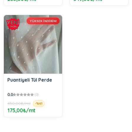
YÜKSEK İNDIRIM
Puantiyeli Tül Perde
0.0
(0)
450,00₺/mt
-%61
175,00₺/mt