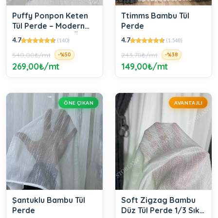
Puffy Ponpon Keten
Ttimms Bambu Tül
Tül Perde – Modern
Perde
Ponpon Dokulu, Ütü
4.7
4.7
(140)
(1.548)
Gerektirmez
540,00₺/mt
243,78₺/mt
-%50
-%38
269,00₺/mt
149,00₺/mt
ÖNE ÇIKAN
AVANTAJLI
Şantuklu Bambu Tül
Soft Zigzag Bambu
Perde
Düz Tül Perde 1/3 Sık