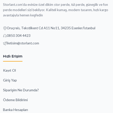
Storlant.com’da evinize özel dikim stor perde, tül perde, güneşlik ve fon
perde modelleri sizi bekliyor. Kaliteli kumaş, modern tasarım, hızlı kargo
avantajıyla hemen keşfedin
Oruçreis, Tekstilkent Cd A11 No11, 34235 Esenler/İstanbul
0850 304 4423
iletisim@storlant.com
Hızlı Erişim
Kayıt Ol
Giriş Yap
Siparişim Ne Durumda?
Ödeme Bildirimi
Banka Hesapları