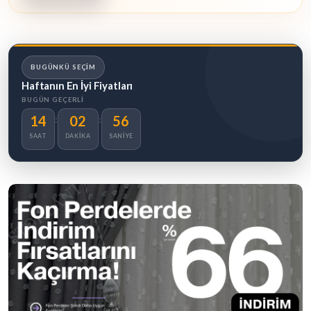
BUGÜNKÜ SEÇIM
Haftanın En İyi Fiyatları
BUGÜN GEÇERLI
14
02
54
:
:
SAAT
DAKIKA
SANIYE