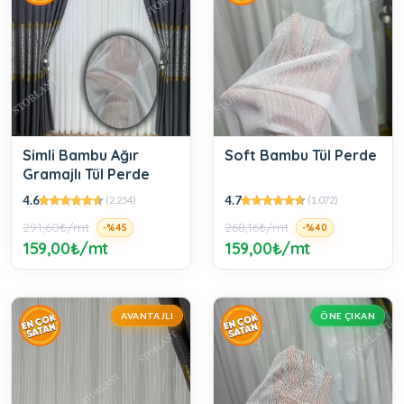
Simli Bambu Ağır
Soft Bambu Tül Perde
Gramajlı Tül Perde
4.6
4.7
(2.254)
(1.072)
291,60₺/mt
268,16₺/mt
-%45
-%40
159,00₺/mt
159,00₺/mt
AVANTAJLI
ÖNE ÇIKAN