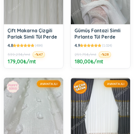
Çift Makarna Çizgili
Gümüş Fantazi Simli
Parlak Simli Tül Perde
Pırlanta Tül Perde
4.8
4.9
(484)
(1.024)
339,23₺/mt
251,75₺/mt
-%47
-%28
179,00₺/mt
180,00₺/mt
AVANTAJLI
AVANTAJLI