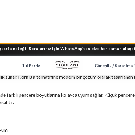
Soruları; (0)
Ürün Yorumları; (0)
Sık Sorulan Sorula
şlevselliği arayanlar için özel olarak tasarlanan
Ayarlanabilir Br
lık sunar. Korniş alternatifine modern bir çözüm olarak tasarlanan bu
inde farklı pencere boyutlarına kolayca uyum sağlar. Küçük pencere 
rcihtir.
nyum