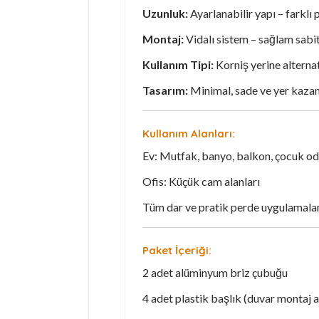
Uzunluk:
Ayarlanabilir yapı – farklı
Montaj:
Vidalı sistem – sağlam sabi
Kullanım Tipi:
Korniş yerine alternati
Tasarım:
Minimal, sade ve yer kazan
Kullanım Alanları:
Ev: Mutfak, banyo, balkon, çocuk od
Ofis: Küçük cam alanları
Tüm dar ve pratik perde uygulamalar
Paket İçeriği:
2 adet alüminyum briz çubuğu
4 adet plastik başlık (duvar montaj a