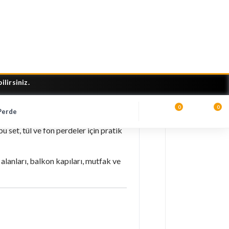
r
iz Çubuğu Seti
, hafif alüminyum
 set, tül ve fon perdeler için pratik
alanları, balkon kapıları, mutfak ve