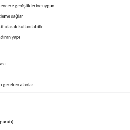
 pencere genişliklerine uygun
tleme sağlar
f olarak kullanılabilir
dıran yapı
ası
ı gereken alanlar
paratı)