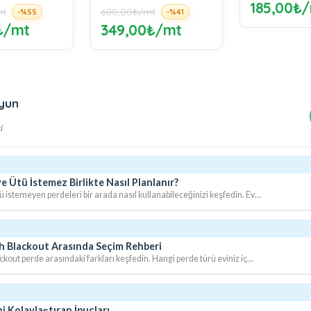
185,00₺/mt
mt
450,00₺/mt
-%41
0₺/mt
175,00₺
yun
i
 Ütü İstemez Birlikte Nasıl Planlanır?
 istemeyen perdeleri bir arada nasıl kullanabileceğinizi keşfedin. Ev…
ah Blackout Arasında Seçim Rehberi
ckout perde arasındaki farkları keşfedin. Hangi perde türü eviniz iç…
i Kolaylaştıran İpuçları