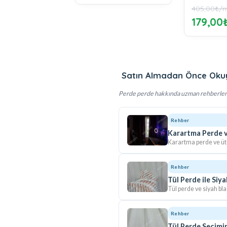
405,00₺/mt
600,00₺/
-%55
179,00₺/mt
349,0
Satın Almadan Önce Oku
Perde perde hakkında uzman rehberler
Rehber
Karartma Perde ve
Karartma perde ve ütü
Rehber
Tül Perde ile Siy
Tül perde ve siyah bla
Rehber
Tül Perde Seçimin