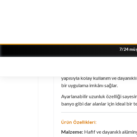
Ürün Açıklaması
YENİ! Ürün 
Perde montajında hem şıklığı hem de i
yapısıyla kolay kullanım ve dayanıklı
bir uygulama imkânı sağlar.
Ayarlanabilir uzunluk özelliği sayes
banyo gibi dar alanlar için ideal bir te
Ürün Özellikleri:
Malzeme:
Hafif ve dayanıklı alümi