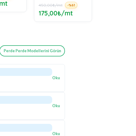
240,00₺/mt
450,00₺/mt
-%61
-
/mt
175,00₺/m
Perde Perde Modellerini Görün
Oku
Oku
Oku