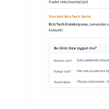
4 adet vida (montaj için)
Storlant BrizTech Serisi
BrizTech Koleksiyonu
, zamandan v
kolaylık!
Bu Ürün Size Uygun mu?
Evini yenilemek isteye
Kimler için?
Her oda ve pencere ti
Hangi oda?
Ölçüye özel üretim · H
Avantajları