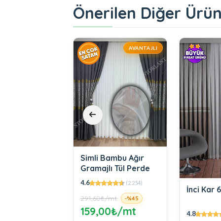
Önerilen Diğer Ürün
AVANTAJLI
AVANTAJLI
Bambu Ağır
lı Tül Perde
(2.254)
İnci Kar 600 Tül
Düz Pile
₺/mt
-%45
Karartm
00₺/mt
Işık Geç
4.8
4.6
(4)
Ölçü Düz