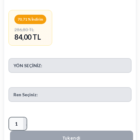
70,71 % İndirim
286,80 TL
84,00 TL
YÖN SEÇİNİZ:
Ren Seçiniz:
1
Tukendi