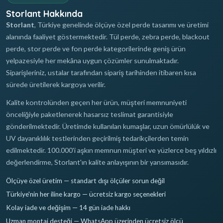
Storlant Hakkında
Storlant
, Türkiye genelinde ölçüye özel perde tasarımı ve üretimi
alanında faaliyet göstermektedir. Tül perde, zebra perde, blackout
perde, stor perde ve fon perde kategorilerinde geniş ürün
yelpazesiyle her mekâna uygun çözümler sunulmaktadır.
Siparişleriniz, ustalar tarafından sipariş tarihinden itibaren kısa
sürede üretilerek kargoya verilir.
Kalite kontrolünden geçen her ürün, müşteri memnuniyeti
önceliğiyle paketlenerek hasarsız teslimat garantisiyle
gönderilmektedir. Üretimde kullanılan kumaşlar, uzun ömürlülük ve
UV dayanıklılık testlerinden geçirilmiş tedarikçilerden temin
edilmektedir. 100.000'i aşkın memnun müşteri ve yüzlerce beş yıldızlı
değerlendirme, Storlant'ın kalite anlayışının bir yansımasıdır.
Ölçüye özel üretim — standart dışı ölçüler sorun değil
Türkiye'nin her iline kargo — ücretsiz kargo seçenekleri
Kolay iade ve değişim — 14 gün iade hakkı
Uzman montaj desteği — WhatsApp üzerinden ücretsiz ölçü