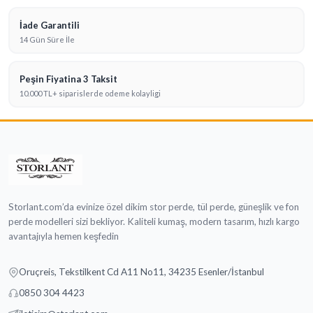
İade Garantili
14 Gün Süre İle
Peşin Fiyatina 3 Taksit
10.000 TL+ siparislerde odeme kolayligi
Storlant.com’da evinize özel dikim stor perde, tül perde, güneşlik ve fon
perde modelleri sizi bekliyor. Kaliteli kumaş, modern tasarım, hızlı kargo
avantajıyla hemen keşfedin
Oruçreis, Tekstilkent Cd A11 No11, 34235 Esenler/İstanbul
0850 304 4423