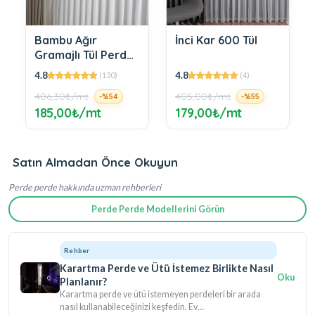
İnci Kar 600 Tül
Flame Bambu Etek
Tül Perde –
Zarafetin ve
4.8
4.9
(4)
(52)
Doğallığın Dansı
405,00₺/mt
437,40₺/mt
-%55
-%45
179,00₺/mt
240,00₺/mt
Satın Almadan Önce Okuyun
Perde perde hakkında uzman rehberleri
Perde Perde Modellerini Görün
Rehber
Karartma Perde ve Ütü İstemez Birlikte Nasıl
Oku
Planlanır?
Karartma perde ve ütü istemeyen perdeleri bir arada
nasıl kullanabileceğinizi keşfedin. Ev…