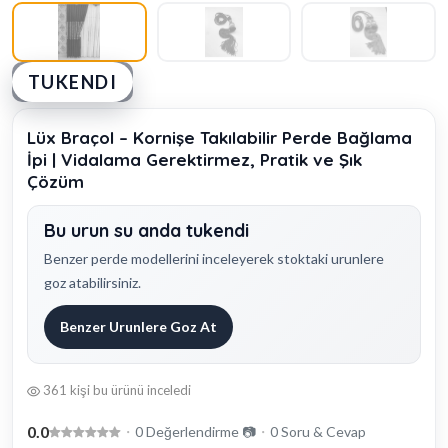
TUKENDI
Lüx Braçol – Kornişe Takılabilir Perde Bağlama
İpi | Vidalama Gerektirmez, Pratik ve Şık
Çözüm
Bu urun su anda tukendi
Benzer perde modellerini inceleyerek stoktaki urunlere
goz atabilirsiniz.
Benzer Urunlere Goz At
361 kişi bu ürünü inceledi
0.0
・
0 Değerlendirme 📷
・
0 Soru & Cevap