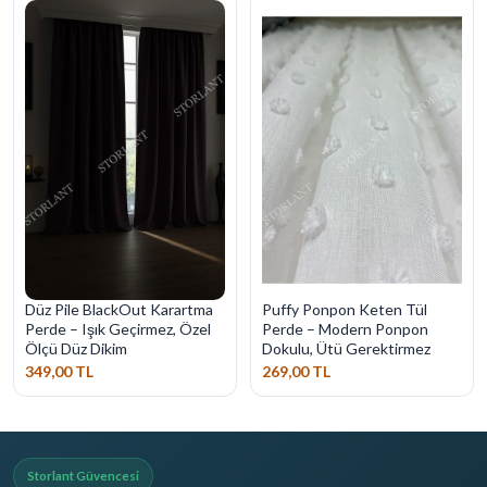
Düz Pile BlackOut Karartma
Puffy Ponpon Keten Tül
Perde – Işık Geçirmez, Özel
Perde – Modern Ponpon
Ölçü Düz Dikim
Dokulu, Ütü Gerektirmez
349,00 TL
269,00 TL
Storlant Güvencesi