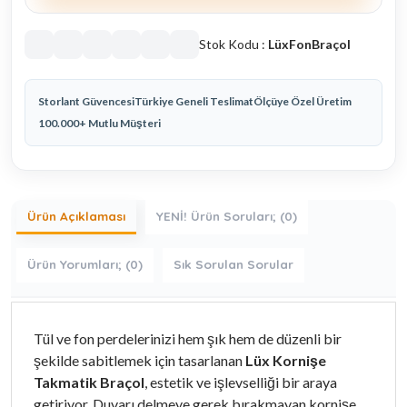
Stok Kodu :
LüxFonBraçol
Storlant Güvencesi
Türkiye Geneli Teslimat
Ölçüye Özel Üretim
100.000+ Mutlu Müşteri
Ürün Açıklaması
YENİ! Ürün Soruları; (0)
Ürün Yorumları; (0)
Sık Sorulan Sorular
Tül ve fon perdelerinizi hem şık hem de düzenli bir
şekilde sabitlemek için tasarlanan
Lüx Kornişe
Takmatik Braçol
, estetik ve işlevselliği bir araya
getiriyor. Duvarı delmeye gerek bırakmayan kornişe