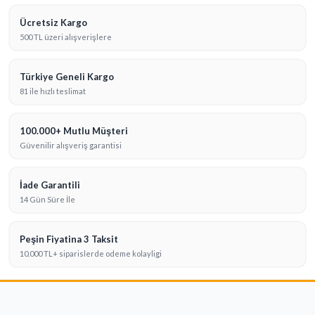
Ücretsiz Kargo
500 TL üzeri alışverişlere
Türkiye Geneli Kargo
81 ile hızlı teslimat
100.000+ Mutlu Müşteri
Güvenilir alışveriş garantisi
İade Garantili
14 Gün Süre İle
Peşin Fiyatina 3 Taksit
10.000 TL+ siparislerde odeme kolayligi