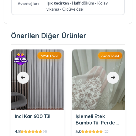
Işık geçirgen · Hafif döküm · Kolay
Avantajları
yıkama · Ölçüye özel
Önerilen Diğer Ürünler
AVANTAJLI
AVANTAJLI
İnci Kar 600 Tül
İşlemeli Etek
Fl
Bambu Tül Perde –
Tül
Doğallıkla Zarafeti
Za
4.8
5.0
4.9
(4)
(25)
Buluşturan Özgün
Do