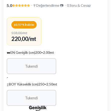
5.0
・
9 Değerlendirme 📷
・
0 Soru & Cevap
60,57 % İndirim
558,00/mt
220,00/mt
EN Genişlik (cm)
200
=
2.00
mt
BOY Yükseklik (cm)
250
=
2.50
mt