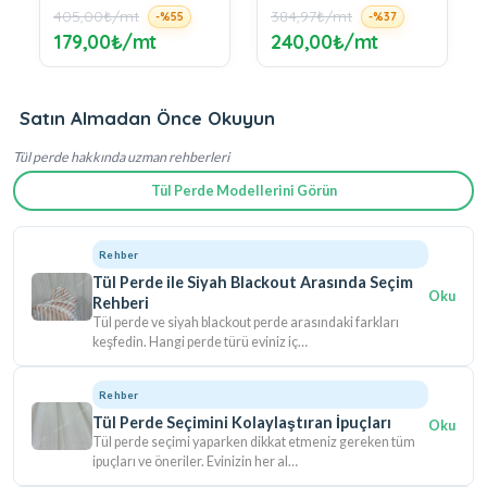
405,00₺/mt
384,97₺/mt
437
-%55
-%37
Tasarım
179,00₺/mt
240,00₺/mt
24
Satın Almadan Önce Okuyun
Tül perde hakkında uzman rehberleri
Tül Perde Modellerini Görün
Rehber
Tül Perde ile Siyah Blackout Arasında Seçim
Oku
Rehberi
Tül perde ve siyah blackout perde arasındaki farkları
keşfedin. Hangi perde türü eviniz iç…
Rehber
Tül Perde Seçimini Kolaylaştıran İpuçları
Oku
Tül perde seçimi yaparken dikkat etmeniz gereken tüm
ipuçları ve öneriler. Evinizin her al…